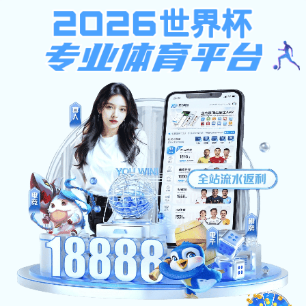
安博官网入口_安博中国
校园首页
报考指南
专业介绍
校园首页
当前位置：
校园
>> 校园新闻
>> 对外合作与交流
>> 师资队伍