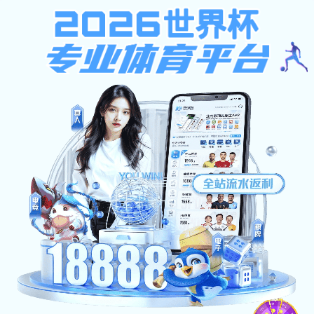
安博官网入口_安博中国
校园首页
报考指南
专业介绍
专业介绍
当前位置：
校园
>> 专科安博官网入口_安博中国