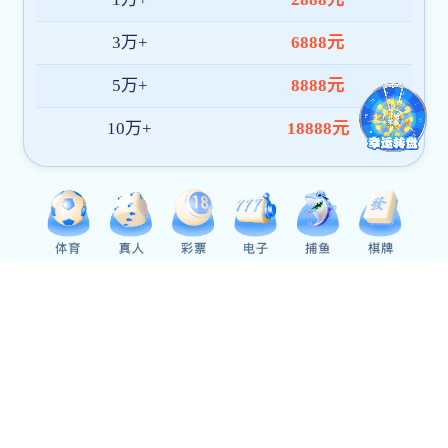
结业式上对现
奖名单，出