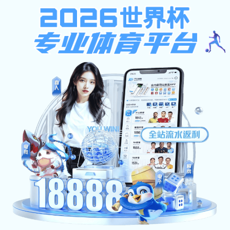
安博官网入口_安博中国
校园首页
报考指南
专业介绍
报考指南
当前位置：
校园
>> 学院官网
>> 院长寄语
>> 学院概况
9月25日
心副主任陈远波